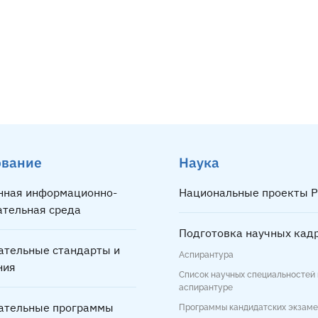
ование
Наука
нная информационно-
Национальные проекты Р
ательная среда
Подготовка научных кад
ательные стандарты и
Аспирантура
ния
Список научных специальностей 
аспирантуре
ательные программы
Программы кандидатских экзам