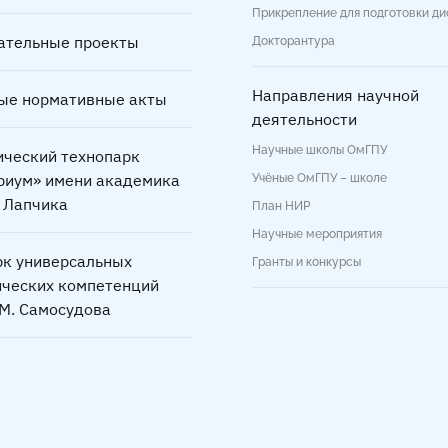
Прикрепление для подготовки д
ательные проекты
Докторантура
Направления научной
ые нормативные акты
деятельности
Научные школы ОмГПУ
ический технопарк
риум» имени академика
Учёные ОмГПУ – школе
. Лапчика
План НИР
Научные мероприятия
рк универсальных
Гранты и конкурсы
ических компетенций
.М. Самосудова