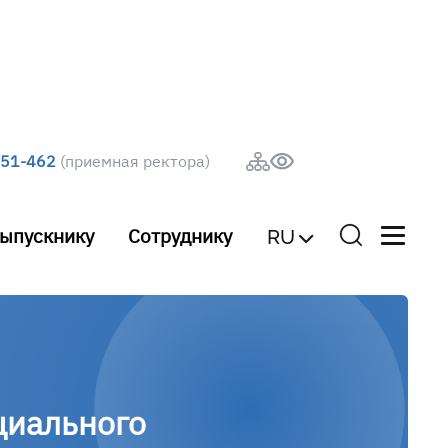
251-462
(приемная ректора)
ыпускнику
Сотруднику
RU
циального