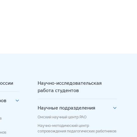
оссии
Научно-исследовательская
работа студентов
ров
Научные подразделения
Омский научный центр РАО
в
Научно-методический центр
сопровождения педагогических работников
енов