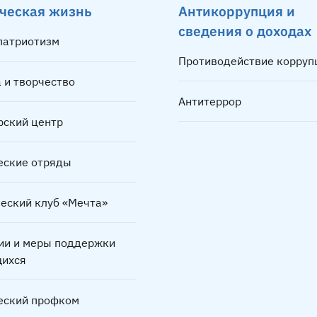
ческая жизнь
Антикоррупция и
сведения о доходах
 патриотизм
Противодействие корруп
 и творчество
Антитеррор
рский центр
еские отряды
ческий клуб «Мечта»
ии и меры поддержки
ихся
еский профком