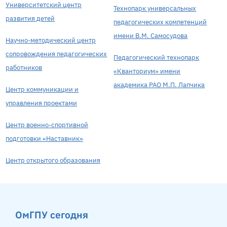
Университетский центр
Технопарк универсальных
развития детей
педагогических компетенций
имени В.М. Самосудова
Научно-методический центр
сопровождения педагогических
Педагогический технопарк
работников
«Кванториум» имени
академика РАО М.П. Лапчика
Центр коммуникации и
управления проектами
Центр военно-спортивной
подготовки «Наставник»
Центр открытого образования
ОмГПУ сегодня