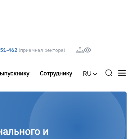
251-462
(приемная ректора)
ыпускнику
Сотруднику
RU
нального и