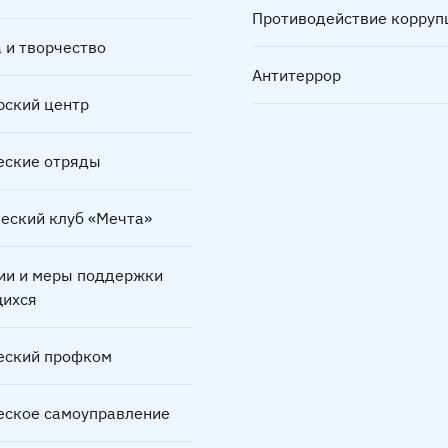
Противодействие корруп
 и творчество
Антитеррор
рский центр
еские отряды
ческий клуб «Мечта»
ии и меры поддержки
ихся
еский профком
еское самоуправление