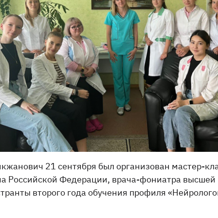
икжанович 21 сентября был организован мастер-кл
ача Российской Федерации, врача-фониатра высше
странты второго года обучения профиля «Нейролого