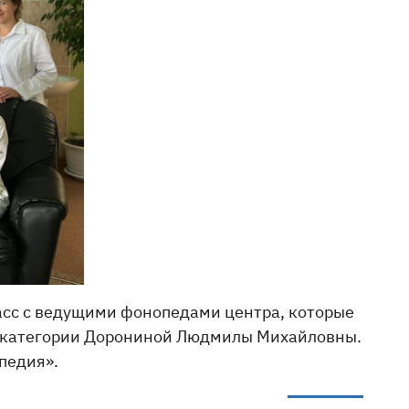
асс с ведущими фонопедами центра, которые
й категории Дорониной Людмилы Михайловны.
педия».