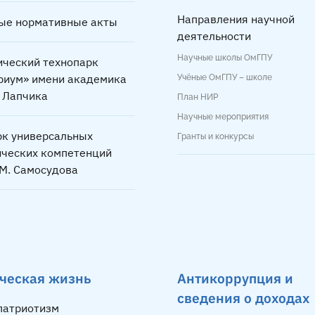
Направления научной
ые нормативные акты
деятельности
Научные школы ОмГПУ
ический технопарк
риум» имени академика
Учёные ОмГПУ – школе
. Лапчика
План НИР
Научные мероприятия
рк универсальных
Гранты и конкурсы
ических компетенций
.М. Самосудова
ческая жизнь
Антикоррупция и
сведения о доходах
 патриотизм