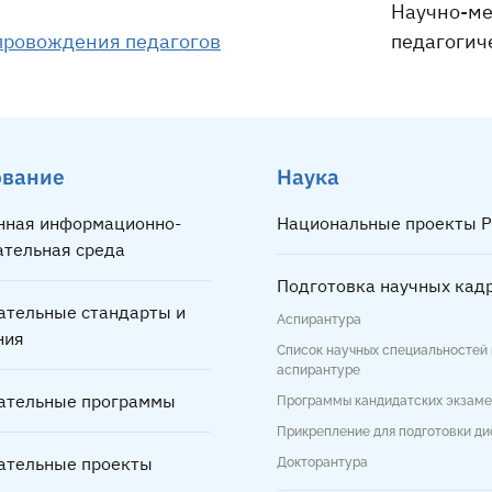
Научно-ме
провождения педагогов
педагогич
ование
Наука
нная информационно-
Национальные проекты Р
ательная среда
Подготовка научных кад
ательные стандарты и
Аспирантура
ния
Список научных специальностей 
аспирантуре
ательные программы
Программы кандидатских экзам
Прикрепление для подготовки д
ательные проекты
Докторантура