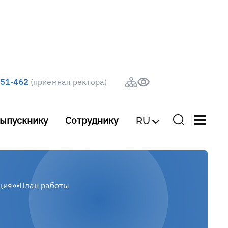
251-462
(приемная ректора)
ыпускнику
Сотруднику
RU
ция»
•
План работы