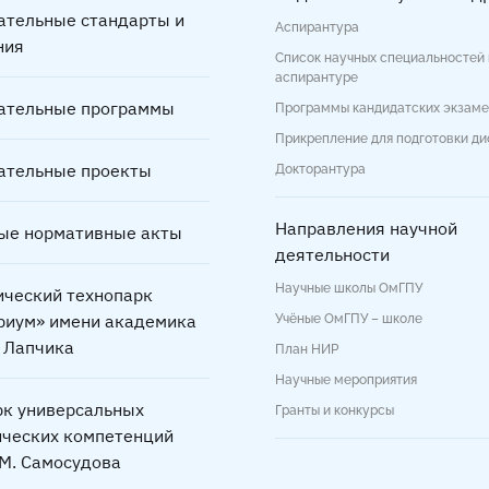
ательные стандарты и
Аспирантура
ния
Список научных специальностей 
аспирантуре
ательные программы
Программы кандидатских экзам
Прикрепление для подготовки д
ательные проекты
Докторантура
Направления научной
ые нормативные акты
деятельности
Научные школы ОмГПУ
ический технопарк
риум» имени академика
Учёные ОмГПУ – школе
. Лапчика
План НИР
Научные мероприятия
рк универсальных
Гранты и конкурсы
ических компетенций
.М. Самосудова