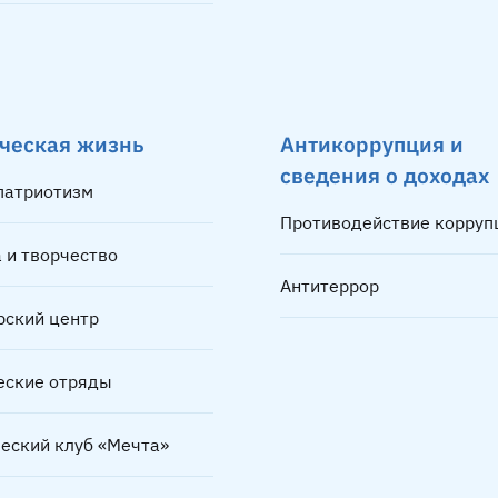
ческая жизнь
Антикоррупция и
сведения о доходах
 патриотизм
Противодействие корруп
 и творчество
Антитеррор
рский центр
еские отряды
ческий клуб «Мечта»