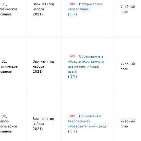
.01,
Заочная (год
Историческое
Учебный
гогическое
набора
образование
план
зование
2021)
(
ЭП
)
Образование в
.01,
Заочная (год
области иностранного
Учебный
гогическое
набора
языка (английский
план
зование
2021)
язык)
(
ЭП
)
.02,
Психология и
Заочная (год
олого-
безопасность
Учебный
набора
гогическое
образовательной среды
план
2021)
зование
(
ЭП
)