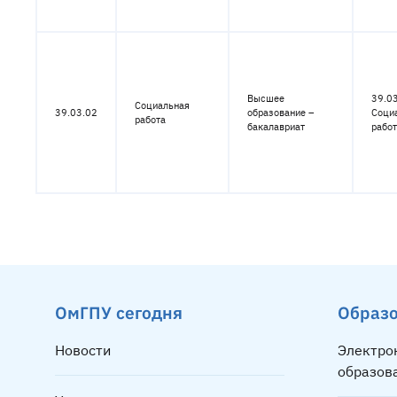
Высшее
39.03
Социальная
39.03.02
образование –
Соци
работа
бакалавриат
рабо
ОмГПУ сегодня
Образ
Новости
Электро
образов