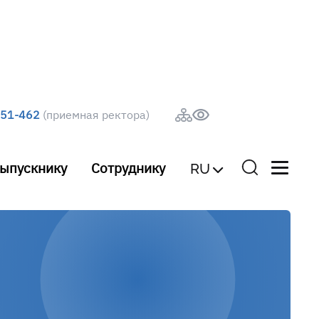
251-462
(приемная ректора)
ыпускнику
Сотруднику
RU