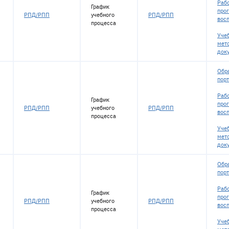
Раб
График
про
РПД/РПП
учебного
РПД/РПП
вос
процесса
Уче
мет
док
Обр
пор
Раб
График
про
РПД/РПП
учебного
РПД/РПП
вос
процесса
Уче
мет
док
Обр
пор
Раб
График
про
РПД/РПП
учебного
РПД/РПП
вос
процесса
Уче