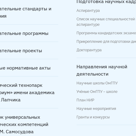
Подготовка научных кад
ательные стандарты и
Аспирантура
ния
Список научных специальностей 
аспирантуре
ательные программы
Программы кандидатских экзам
Прикрепление для подготовки д
ательные проекты
Докторантура
Направления научной
ые нормативные акты
деятельности
Научные школы ОмГПУ
ический технопарк
риум» имени академика
Учёные ОмГПУ – школе
. Лапчика
План НИР
Научные мероприятия
рк универсальных
Гранты и конкурсы
ических компетенций
.М. Самосудова