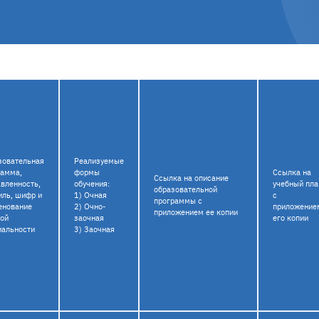
зовательная
Реализуемые
рамма,
формы
Ссылка на
Ссылка на описание
вленность,
обучения:
учебный пла
образовательной
иль, шифр и
1) Очная
с
программы с
енование
2) Очно-
приложение
приложением ее копии
ной
заочная
его копии
иальности
3) Заочная