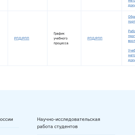
мет
док
Обр
пор
Раб
График
про
РПД/РПП
учебного
РПД/РПП
вос
процесса
Уче
мет
док
оссии
Научно-исследовательская
работа студентов