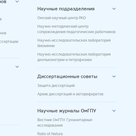
ров
Научные подразделения
Омский научный центр РАО
в
Научно-методический центр
сопровождения педагогических работников
енов
Научно-исследовательская лаборатория
иссертации
биохимии
Научно-исследовательская лаборатория
диэлькометрии и петрофизики
Диссертационные советы
Защита диссертаций
Архив диссертаций и авторефератов
Научные журналы ОмГПУ
Вестник ОмГПУ. Гуманитарные
исследования
Ratio et Natura