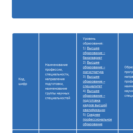
Уровень
образования:
1)
Высшее
образование –
бакалавриат
2)
Высшее
Наименование
образование –
Обра
профессии,
магистратура
прог
специальности,
3)
Высшее
напра
Код,
направления
образование –
проф
шифр
подготовки,
специалитет
наим
наименование
4)
Высшее
науч
группы научных
образование –
спец
специальностей
подготовка
кадров высшей
квалификации
5)
Среднее
профессиональное
образование