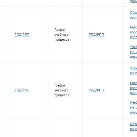
док
Обр
пор
Раб
График
про
РПД/РПП
учебного
РПД/РПП
вос
процесса
Уче
мет
док
Обр
пор
Раб
График
про
РПД/РПП
учебного
РПД/РПП
вос
процесса
Уче
мет
док
Обр
пор