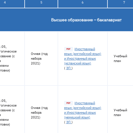
4
5
6
7
Высшее образование – бакалавриат
.05,
Иностранный
гогическое
Очная (год
язык (английский язык)
ование (с
Учебный
набора
и Иностранный язык
я
план
2021)
(испанский язык)
илями
(
ЭП
)
товки)
.05,
Иностранный
гогическое
Очная (год
язык (английский язык)
ование (с
Учебный
набора
и Иностранный язык
я
план
2021)
(немецкий язык)
илями
(
ЭП
)
товки)