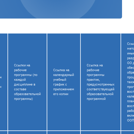
Ссы
мет
ины
раз
ОО 
Ссылки на
Ссылка на
обе
рабочие
Ссылка на
рабочие
обр
программы (по
календарный
программы
н
проц
каждой
учебный
практик,
так
дисциплине в
график с
предусмотренных
м
про
составе
приложением
соответствующей
восп
образовательной
его копии
образовательной
кал
программы)
программой
пла
вос
рабо
вкл
ОО