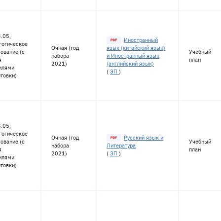
.05,
Иностранный
гогическое
Очная (год
язык (китайский язык)
ование (с
Учебный
набора
и Иностранный язык
я
план
2021)
(английский язык)
илями
(
ЭП
)
товки)
.05,
гогическое
Очная (год
Русский язык и
ование (с
Учебный
набора
Литература
я
план
2021)
(
ЭП
)
илями
товки)