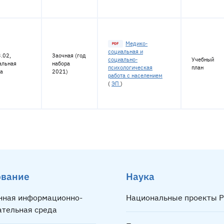
Медико-
социальная и
.02,
Заочная (год
социально-
Учебный
альная
набора
психологическая
план
та
2021)
работа с населением
(
ЭП
)
ование
Наука
нная информационно-
Национальные проекты Р
ательная среда