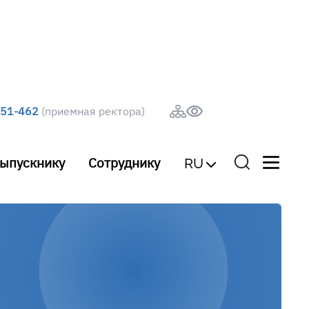
251-462
(приемная ректора)
ыпускнику
Сотруднику
RU