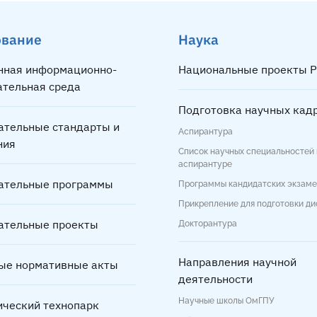
ование
Наука
нная информационно-
Национальные проекты Р
ательная среда
Подготовка научных кад
ательные стандарты и
Аспирантура
ния
Список научных специальностей 
аспирантуре
ательные программы
Программы кандидатских экзам
Прикрепление для подготовки д
ательные проекты
Докторантура
Направления научной
ые нормативные акты
деятельности
Научные школы ОмГПУ
ический технопарк