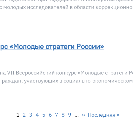
с молодых исследователей в области коррекционной
урс «Молодые стратеги России»
 на VII Всероссийский конкурс «Молодые стратеги 
граждан, участвующих в социально-экономическом
Страница
Страница
Страница
Страница
Страница
Страница
Страница
Страница
Страница
Следующая страни
Последняя стран
1
2
3
4
5
6
7
8
9
…
››
Последняя »