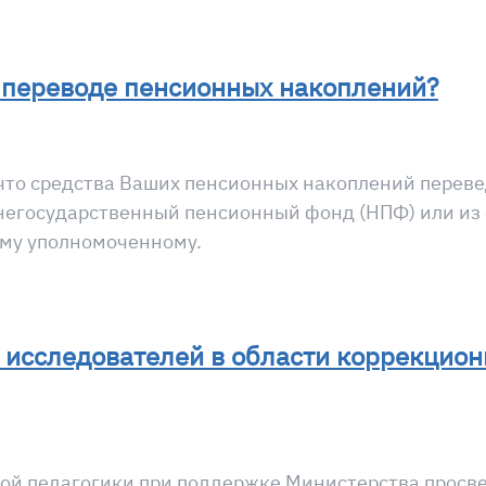
 переводе пенсионных накоплений?
 что средства Ваших пенсионных накоплений переве
негосударственный пенсионный фонд (НПФ) или из 
му уполномоченному.
 исследователей в области коррекцион
ой педагогики при поддержке Министерства просв