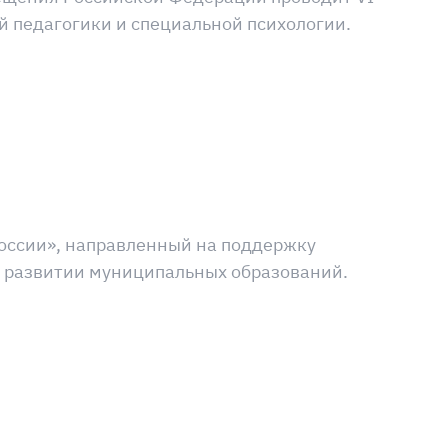
 педагогики и специальной психологии.
России», направленный на поддержку
 развитии муниципальных образований.
ца
ица