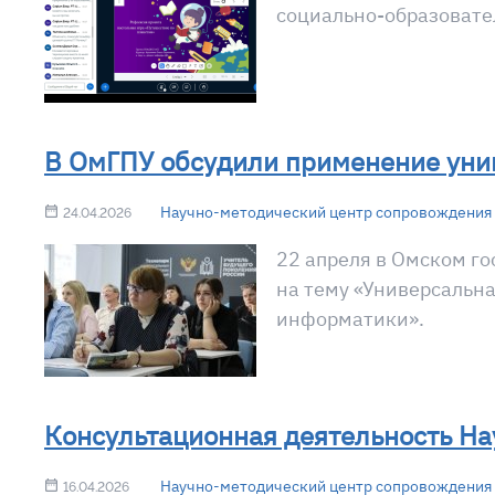
социально-образовате
В ОмГПУ обсудили применение уни
Научно-методический центр сопровождения 
24.04.2026
22 апреля в Омском г
на тему «Универсальн
информатики».
Консультационная деятельность На
Научно-методический центр сопровождения 
16.04.2026