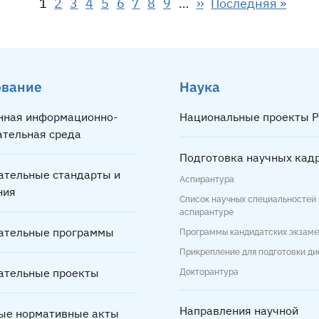
Страница
Страница
Страница
Страница
Страница
Страница
Страница
Страница
Страница
Следующая страни
Последняя стран
1
2
3
4
5
6
7
8
9
…
››
Последняя »
ование
Наука
нная информационно-
Национальные проекты Р
ательная среда
Подготовка научных кад
ательные стандарты и
Аспирантура
ния
Список научных специальностей 
аспирантуре
ательные программы
Программы кандидатских экзам
Прикрепление для подготовки д
ательные проекты
Докторантура
Направления научной
ые нормативные акты