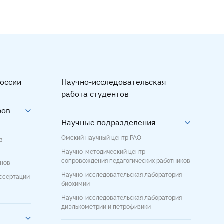
ца
ица
оссии
Научно-исследовательская
работа студентов
ров
Научные подразделения
Омский научный центр РАО
в
Научно-методический центр
сопровождения педагогических работников
енов
Научно-исследовательская лаборатория
иссертации
биохимии
Научно-исследовательская лаборатория
диэлькометрии и петрофизики