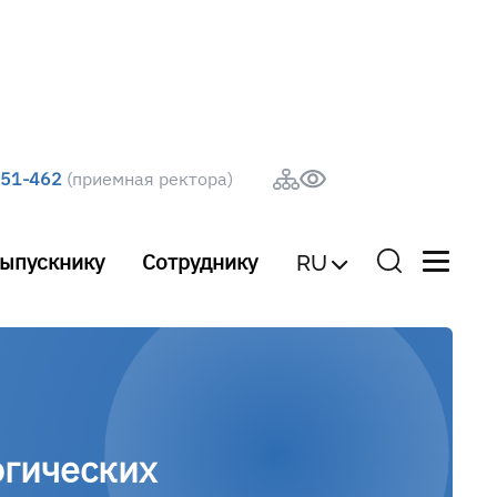
251-462
(приемная ректора)
ыпускнику
Сотруднику
RU
огических