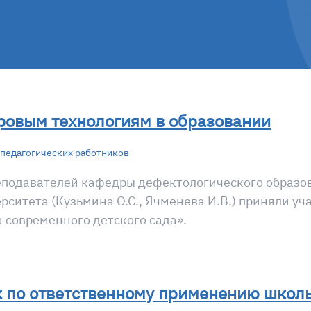
ровым технологиям в образовании
педагогических работников
еподавателей кафедры дефектологического образо
рситета (Кузьмина О.С., Ячменева И.В.) приняли 
 современного детского сада».
 по ответственному применению школь