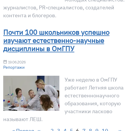
журналистов, PR-специалистов, создателей
контента и блогеров.
Почти 100 школьников успешно
изучают естественно-научные
дисциплины в ОмГПУ
19.06.2026
Репортажи
Уже неделю в ОмГПУ
работает Летняя школа
естественнонаучного
образования, которую
участники ласково
называют ЛЕШ.
Нумерация страниц
Первая страница
Предыдущая страница
Страница
Страница
Страница
Страница
Страница
Страница
Страница
Страница
Страница
След
« Первая
‹‹
…
2
3
4
5
6
7
8
9
10
…
››