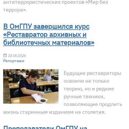
антитеррористических проектов «Мир без
террора».
В ОмГПУ завершился курс
«Реставратор архивных и
библиотечных материалов»
22.06.2026
Репортажи
Будущие реставраторы
освоили не только
теорию, но и редкие
ручные техники,
позволяющие продлить
жизнь старинным изданиям на столетия.
Преподаватели ОмГПУ на