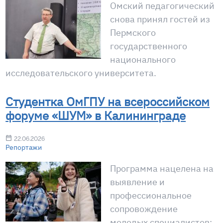
Омский педагогический
снова принял гостей из
Пермского
государственного
национального
исследовательского университета.
Студентка ОмГПУ на всероссийском
форуме «ШУМ» в Калининграде
22.06.2026
Репортажи
Программа нацелена на
выявление и
профессиональное
сопровождение
молодых специалистов: